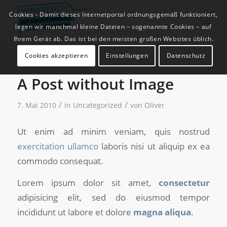
Cookies - Damit dieses Internetportal ordnungsgemäß funktioniert,
legen wir manchmal kleine Dateien – sogenannte Cookies – auf
Ihrem Gerät ab. Das ist bei den meisten großen Websites üblich.
Cookies akzeptieren
Einstellungen
Datenschutz
A Post without Image
/
/
7. Mai 2010
in
Uncategorized
von
Oliver
Ut enim ad minim veniam, quis nostrud
exercitation ullamco
laboris nisi ut aliquip ex ea
commodo consequat.
Lorem ipsum dolor sit amet,
consectetur
adipisicing elit, sed do eiusmod tempor
incididunt ut labore et dolore
magna aliqua
.