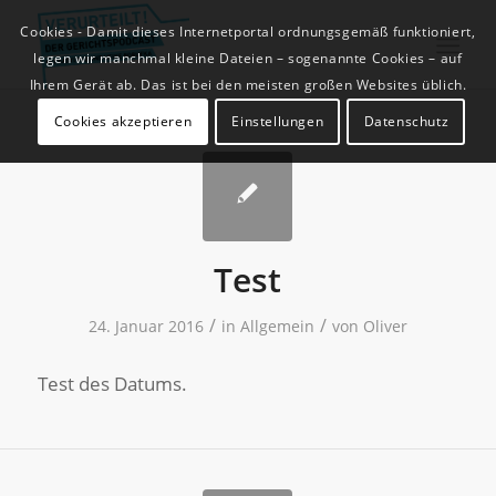
Cookies - Damit dieses Internetportal ordnungsgemäß funktioniert,
legen wir manchmal kleine Dateien – sogenannte Cookies – auf
Ihrem Gerät ab. Das ist bei den meisten großen Websites üblich.
Cookies akzeptieren
Einstellungen
Datenschutz
Test
/
/
24. Januar 2016
in
Allgemein
von
Oliver
Test des Datums.